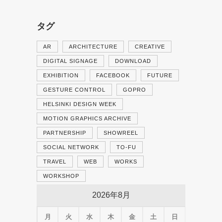
タグ
AR
ARCHITECTURE
CREATIVE
DIGITAL SIGNAGE
DOWNLOAD
EXHIBITION
FACEBOOK
FUTURE
GESTURE CONTROL
GOPRO
HELSINKI DESIGN WEEK
MOTION GRAPHICS ARCHIVE
PARTNERSHIP
SHOWREEL
SOCIAL NETWORK
TO-FU
TRAVEL
WEB
WORKS
WORKSHOP
2026年8月
月
火
水
木
金
土
日