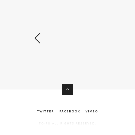

TWITTER
FACEBOOK
VIMEO
TO-FU ALL RIGHTS RESERVED.